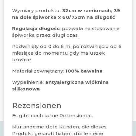
Wymiary produktu:
32cm w ramionach, 39
na dole śpiworka x 60/75cm na długość
Regulacja długośc
i pozwala na stosowanie
śpiworka przez długi czas.
Podwinięty od 0 do 6 m, po rozwinięciu od 6
miesiąca do momentu gdy maluszek
urośnie.
Materiał zewnętrzny:
100% bawełna
Wypełnienie:
antyalergiczna włóknina
silikonowa
Rezensionen
Es gibt noch keine Rezensionen.
Nur angemeldete Kunden, die dieses
Produkt gekauft haben, dürfen eine