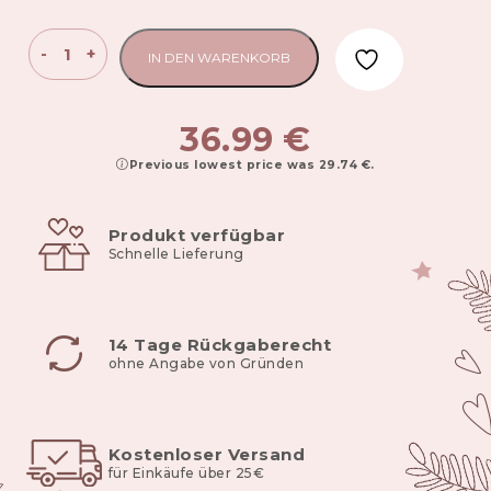
Babyschlafsack
-
+
IN DEN WARENKORB
TOG
2.5
Safari
36.99
€
(verstellbar
Previous lowest price was
29.74
€
.
0-
6/6-
12m)
Produkt verfügbar
Menge
Schnelle Lieferung
14 Tage Rückgaberecht
ohne Angabe von Gründen
Kostenloser Versand
für Einkäufe über 25€