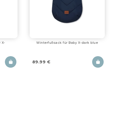
 X-
Winterfußsack für Baby X-dark blue
89.99
€