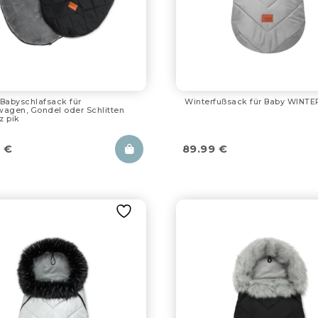
Babyschlafsack für
Winterfußsack für Baby WINTE
wagen, Gondel oder Schlitten
z pik
9
€
89.99
€