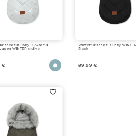
ußsack für Baby 0-24m für
Winterfußsack für Baby WINTER
wagen WINTER x-silver
Black
9
€
89.99
€