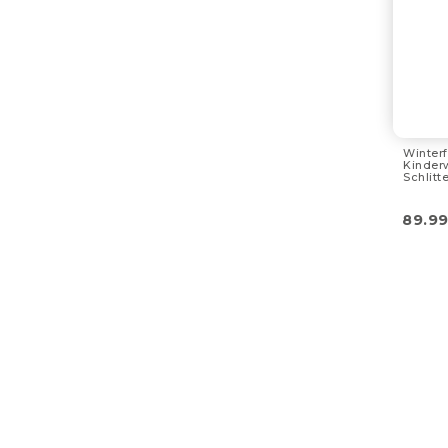
Winterf
Kinder
Schlitt
89.9