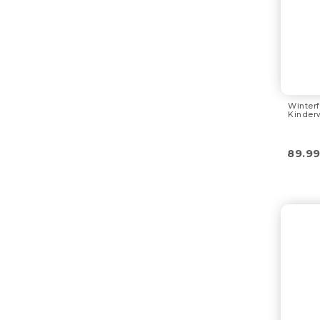
Winterf
Kinder
89.9