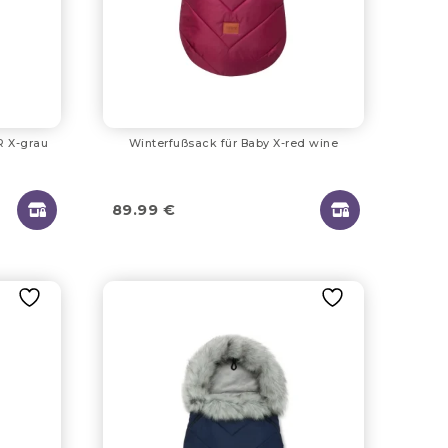
R X-grau
Winterfußsack für Baby X-red wine
89.99
€