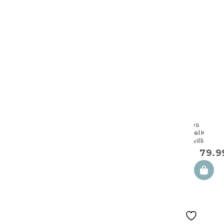
Großes
DoppelKisse
für Zwillinge
100×57 cm
79.
Magnolie