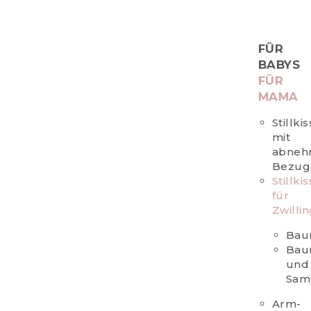
FÜR
BABYS
FÜR
MAMA
Stillki
mit
abne
Bezug
Stillki
für
Zwilli
Bau
Bau
und
Sam
Arm-