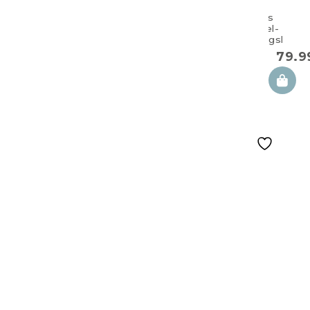
Großes
Doppel-
Zwillingskisse
100×57 cm
79.
animaland