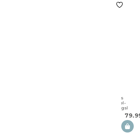
Großes
Doppel-
Zwillingskisse
100×57 cm
79.
Purple
Caramella