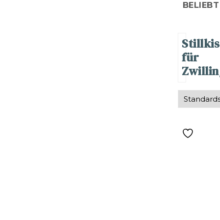
BELIEBT
Stillki
für
Zwilli