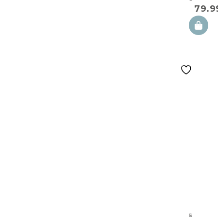
100×57 cm in
79.
Choco Arcadi
Großes