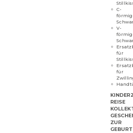
Stillki
C-
förmi
Schwan
V-
förmi
Schwan
Ersat
für
Stillki
Ersat
für
Zwillin
Handt
KINDER
REISE
KOLLEK
GESCHE
ZUR
GEBURT