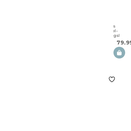
Großes
Doppel-
Zwillingskisse
100×57 cm
79.
Copse