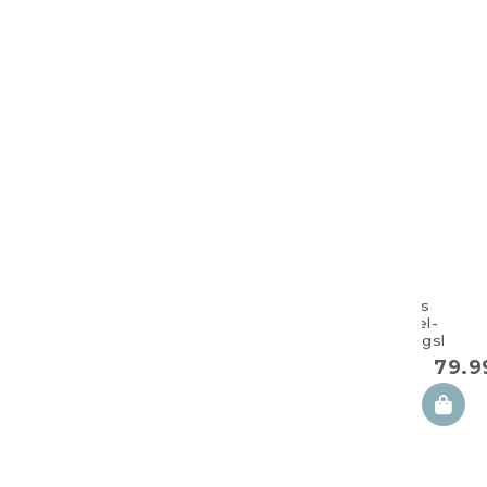
Großes
Doppel-
Zwillingskisse
100×57 cm
79.
polaris