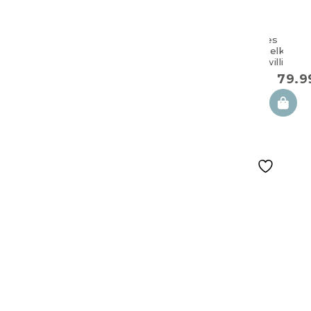
Großes
Doppelkisse
für Zwillinge
100×57 cm
79.
TWIN aurora