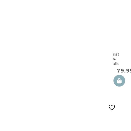
Zwillingsstillkis
aus 100%
Baumwolle Boh
79.