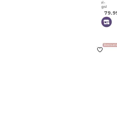
Doppel-
Zwillingskisse
100×57 cm
79.
cookie
Bestsell