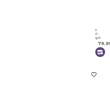
Großes
Doppel-
Zwillingskisse
100×57 cm
79.
Habarigani