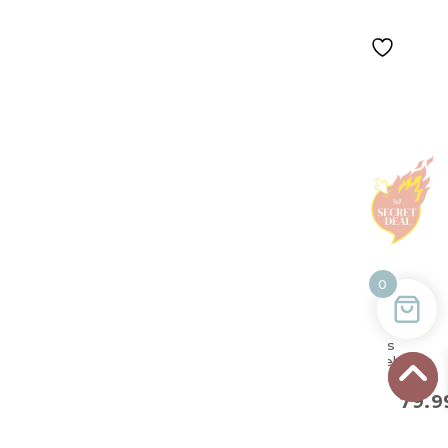
0
Großes
Doppel-
Zwillingskisse
100×57 cm sta
79.
copse