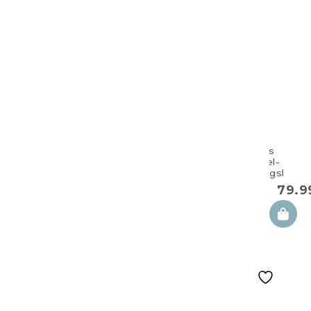
Großes
Doppel-
Zwillingskisse
100×57 cm Lux
79.
kollektion