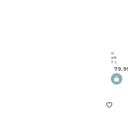
Großes
Doppelkisse
100×57 cm
TWIN lui dot
79.
für Zwillinge