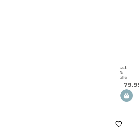
Zwillingsstillkis
aus 100%
Baumwolle
Holiday
79.