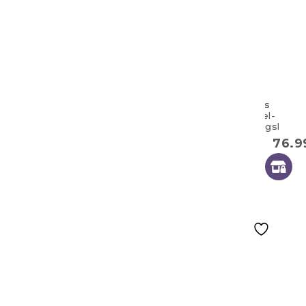
Großes
Doppel-
Zwillingskisse
100×57 cm
76.
Loom