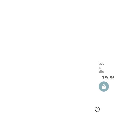
Zwillingsstillkis
aus 100%
Baumwolle Ligh
79.