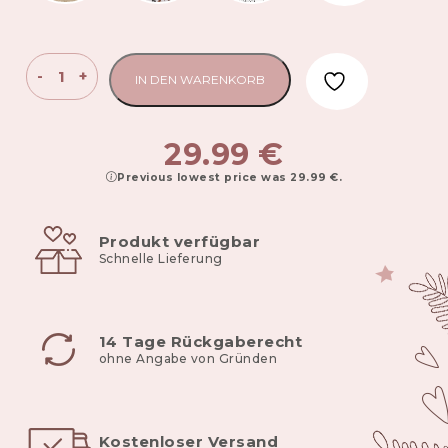
Baumwoll-
-
+
IN DEN WARENKORB
Spannbettlaken
für
eine
29.99
€
Kinderbettmatratze
Previous lowest price was
29.99
€
.
der
Größe
120x60
Produkt verfügbar
cm
Schnelle Lieferung
rainbow
bear
Menge
14 Tage Rückgaberecht
ohne Angabe von Gründen
Kostenloser Versand