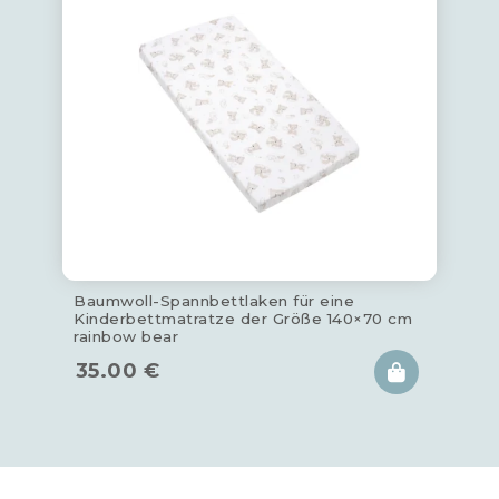
Baumwoll-Spannbettlaken für eine
Kinderbettmatratze der Größe 140×70 cm
rainbow bear
35.00
€