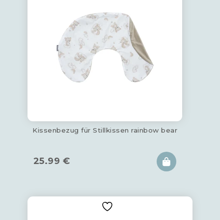
Kissenbezug für Stillkissen rainbow bear
25.99
€