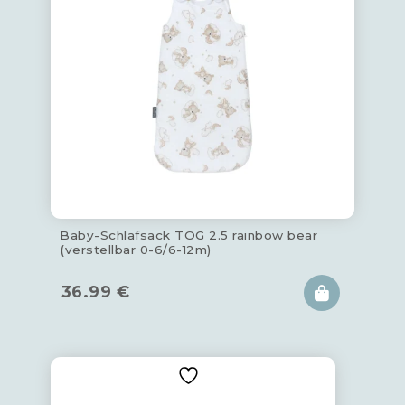
Baby-Schlafsack TOG 2.5 rainbow bear
(verstellbar 0-6/6-12m)
36.99
€