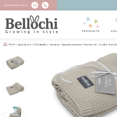
Kontaktiere uns
PRODUKTE
KO
Start
Speichern
FÜR BABYS
Decken
Bambusdecke 170x130 cm
Große 170×13