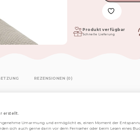
cm
Bambusdecke
für
Mütter
-
creamy
Produkt verfügbar
Schnelle Lieferung
nut
Menge
SETZUNG
REZENSIONEN (0)
 erstellt.
 angenehme Umarmung und ermöglicht es, einen Moment der Entspannun
erden sich auch gerne darin vor dem Fernseher oder beim Lesen eines Buch