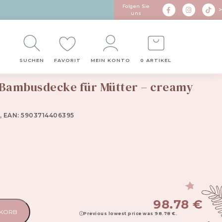
Folgen Sie
>
uns
SUCHEN
FAVORIT
MEIN KONTO
0 ARTIKEL
Bambusdecke für Mütter – creamy
, EAN: 5903714406395
98.78
€
NKORB
Previous lowest price was
98.78
€
.