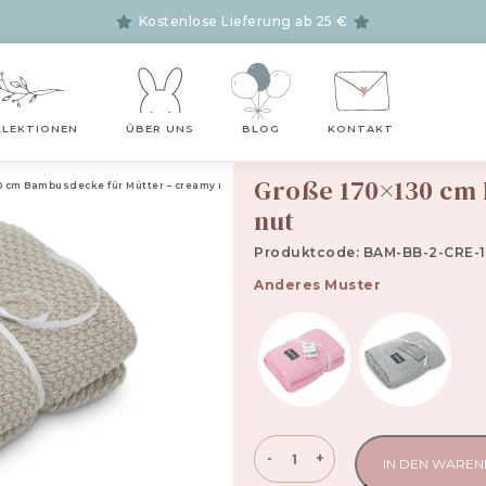
Kostenlose Lieferung ab 25 €
LLEKTIONEN
ÜBER UNS
BLOG
KONTAKT
Große 170×130 cm 
0 cm Bambusdecke für Mütter – creamy nut
nut
Produktcode: BAM-BB-2-CRE-1
Anderes Muster
Große
-
+
IN DEN WARE
170x130