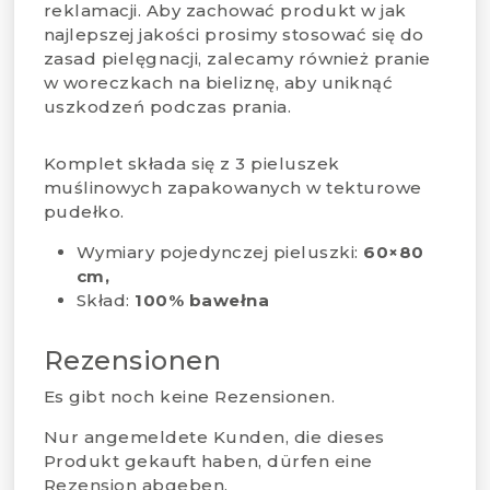
reklamacji. Aby zachować produkt w jak
najlepszej jakości prosimy stosować się do
zasad pielęgnacji, zalecamy również pranie
w woreczkach na bieliznę, aby uniknąć
uszkodzeń podczas prania.
Komplet składa się z 3 pieluszek
muślinowych zapakowanych w tekturowe
pudełko.
Wymiary pojedynczej pieluszki:
60×80
cm,
Skład:
100% bawełna
Rezensionen
Es gibt noch keine Rezensionen.
Nur angemeldete Kunden, die dieses
Produkt gekauft haben, dürfen eine
Rezension abgeben.