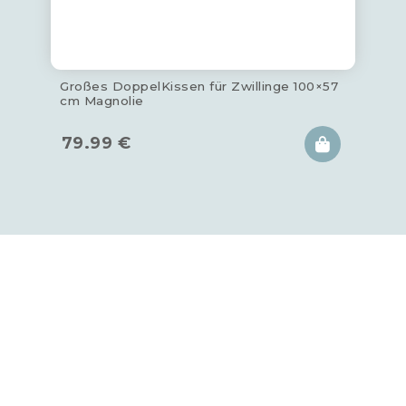
Großes DoppelKissen für Zwillinge 100×57
cm Magnolie
79.99
€