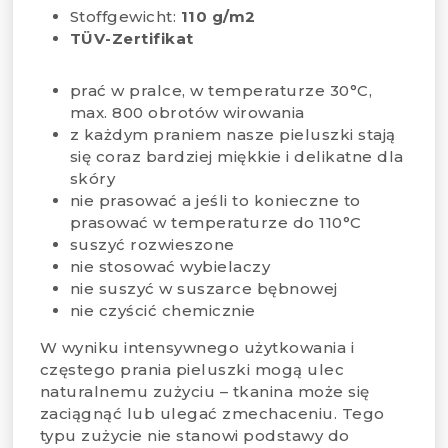
Stoffgewicht:
110 g/m2
TÜV-Zertifikat
prać w pralce, w temperaturze 30°C,
max. 800 obrotów wirowania
z każdym praniem nasze pieluszki stają
się coraz bardziej miękkie i delikatne dla
skóry
nie prasować a jeśli to konieczne to
prasować w temperaturze do 110°C
suszyć rozwieszone
nie stosować wybielaczy
nie suszyć w suszarce bębnowej
nie czyścić chemicznie
W wyniku intensywnego użytkowania i
częstego prania pieluszki mogą ulec
naturalnemu zużyciu – tkanina może się
zaciągnąć lub ulegać zmechaceniu. Tego
typu zużycie nie stanowi podstawy do