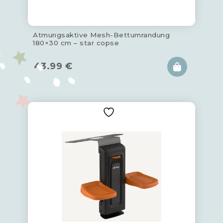
Atmungsaktive Mesh-Bettumrandung
180×30 cm – star copse
43.99
€