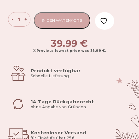
Mulltücher
-
+
IN DEN WARENKORB
3-
er
Set
39.99
€
Pink
Previous lowest price was
33.99
€
.
60x80cm
Menge
Produkt verfügbar
Schnelle Lieferung
14 Tage Rückgaberecht
ohne Angabe von Gründen
Kostenloser Versand
für Einkäufe über 25€