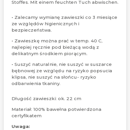
Stoffes. Mit einem feuchten Tuch abwischen.
• Zalecamy wymianę zawieszki co 3 miesiące
ze względów higienicznych i
bezpieczeństwa.
• Zawieszkę można prać w temp. 40 C,
najlepiej ręcznie pod bieżącą wodą z
delikatnym środkiem piorącym.
• Suszyć naturalnie, nie suszyć w suszarce
bębnowej ze względu na ryzyko popsucia
klipsa, nie suszyć na słońcu- ryzyko
odbarwienia tkaniny.
Długość zawieszki: ok. 22 cm
Materiał: 100% bawełna potwierdzona
certyfikatem
Uwaga: