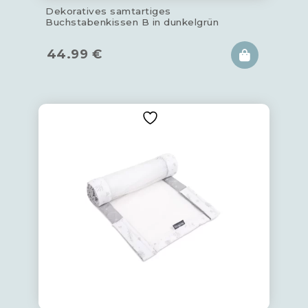
Dekoratives samtartiges
Buchstabenkissen B in dunkelgrün
44.99
€