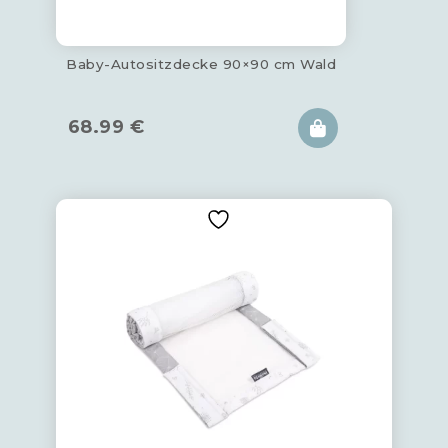
Baby-Autositzdecke 90×90 cm Wald
68.99
€