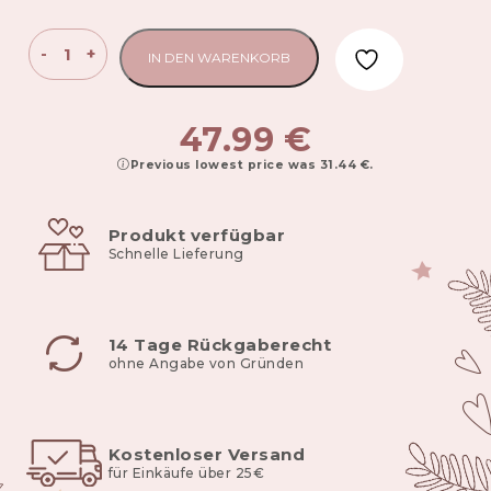
Schwangerschaft
-
+
IN DEN WARENKORB
V-
förmiges
Kissen
47.99
€
Choco
Previous lowest price was
31.44
€
.
Fantasy
Menge
Produkt verfügbar
Schnelle Lieferung
14 Tage Rückgaberecht
ohne Angabe von Gründen
Kostenloser Versand
für Einkäufe über 25€