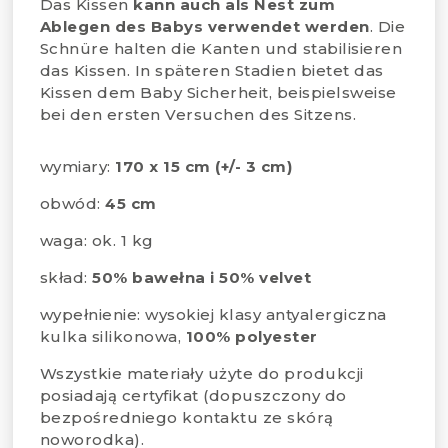
Das Kissen
kann auch als Nest zum
Ablegen des Babys verwendet werden
. Die
Schnüre halten die Kanten und stabilisieren
das Kissen. In späteren Stadien bietet das
Kissen dem Baby Sicherheit, beispielsweise
bei den ersten Versuchen des Sitzens.
wymiary:
170 x 15 cm (+/- 3 cm)
obwód:
45 cm
waga: ok. 1 kg
skład:
50% bawełna i 50% velvet
wypełnienie: wysokiej klasy antyalergiczna
kulka silikonowa,
100% polyester
Wszystkie materiały użyte do produkcji
posiadają certyfikat (dopuszczony do
bezpośredniego kontaktu ze skórą
noworodka).