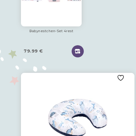
Babynestchen-Set 4rest
79.99
€