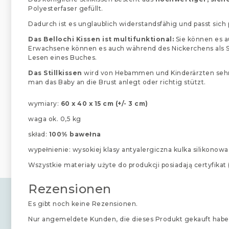
Polyesterfaser gefüllt.
Dadurch ist es unglaublich widerstandsfähig und passt sich
Das Bellochi Kissen ist multifunktional:
Sie können es au
Erwachsene können es auch während des Nickerchens als S
Lesen eines Buches.
Das Stillkissen
wird von Hebammen und Kinderärzten sehr e
man das Baby an die Brust anlegt oder richtig stützt.
wymiary:
60 x 40 x 15 cm (+/- 3 cm)
waga ok. 0,5 kg
skład:
100% bawełna
wypełnienie: wysokiej klasy antyalergiczna kulka silikonowa
Wszystkie materiały użyte do produkcji posiadają certyfik
Rezensionen
Es gibt noch keine Rezensionen.
Nur angemeldete Kunden, die dieses Produkt gekauft habe