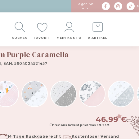
Folgen Sie
>
uns
SUCHEN
FAVORIT
MEIN KONTO
0 ARTIKEL
cm Purple Caramella
, EAN: 5904024521457
46.99
€
Previous lowest price was
39.94
€
.
14 Tage Rückgaberecht
Kostenloser Versand