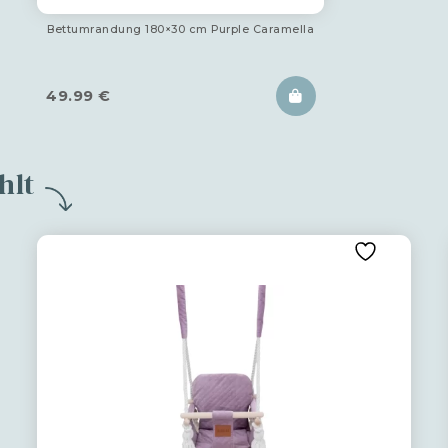
Bettumrandung 180×30 cm Purple Caramella
49.99
€
hlt