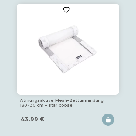
Atmungsaktive Mesh-Bettumrandung
180×30 cm – star copse
43.99
€