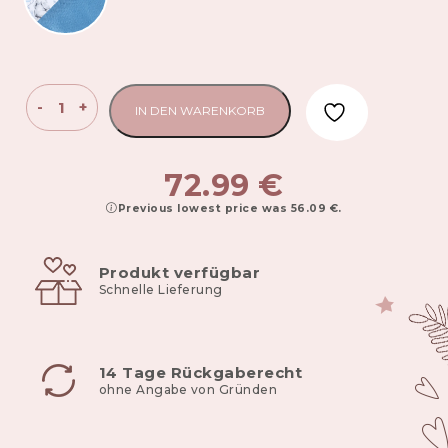
Universelles
-
+
IN DEN WARENKORB
Baby-
Kapuzendecke
für
72.99
€
den
Previous lowest price was
56.09
€
.
Autositz
90x90
cm
Produkt verfügbar
Basic
Schnelle Lieferung
Verne
Menge
14 Tage Rückgaberecht
ohne Angabe von Gründen