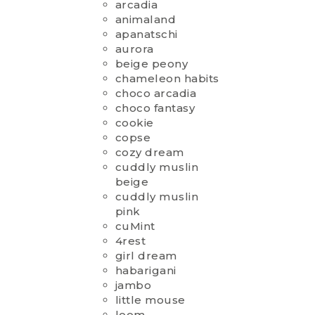
arcadia
animaland
apanatschi
aurora
beige peony
chameleon habits
choco arcadia
choco fantasy
cookie
copse
cozy dream
cuddly muslin
beige
cuddly muslin
pink
cuMint
4rest
girl dream
habarigani
jambo
little mouse
loom